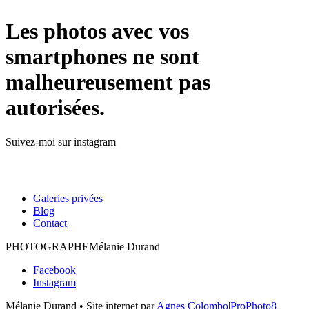
Les photos avec vos
smartphones ne sont
malheureusement pas
autorisées.
Suivez-moi sur instagram
melaniedurandphoto
melaniedurandphoto
melaniedurandphoto
melaniedurandphoto
melaniedurandphoto
melaniedurandphoto
graphe
graphe
graphe
graphe
graphe
graphe
Galeries privées
Mai 19
Mai 13
Avr 16
Avr 10
Avr 9
Avr 6
Blog
Contact
PHOTOGRAPHE
Mélanie Durand
Facebook
Instagram
🌸 Offre
Le printemps
spéciale
Mélanie Durand • Site internet par
Agnes Colombo
|
ProPhoto8
est là 🌸
Fête des