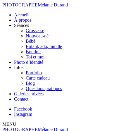
PHOTOGRAPHE
Mélanie Durand
Accueil
À propos
Séances
Grossesse
Nouveau-né
Bébé
Enfant, ado, famille
Boudoir
Toi et moi
Photo d’identité
Infos
Portfolio
Carte cadeau
Blog
Questions pratiques
Galeries privées
Contact
Facebook
Instagram
MENU
PHOTOGRAPHE
Mélanie Durand